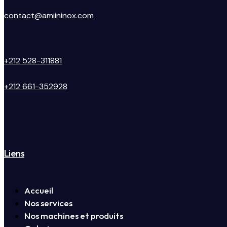
contact@amiininox.com
+212 528-311881
+212 661-352928
Liens
Accueil
Nos services
Nos machines et produits