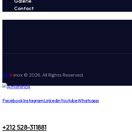
Galerie
Contact
Ami
in
inox
© 2026. All Rights Reserved.
Facebook
Instagram
Linkedin
Youtube
Whatsapp
+212 528-311881