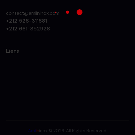
contact@amiininox.com
+212 528-311881
+212 661-352928
Liens
Ami
in
inox
© 2026. All Rights Reserved.