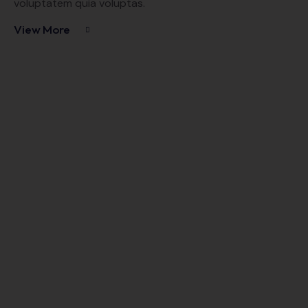
voluptatem quia voluptas.
View More