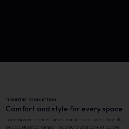
FURNITURE PRODUCTION
Comfort and style for every space
Lorem ipsum dolor sit amet, consectetur adipiscing elit,
sed do eiusmod tempor incididunt ut labore et dolore