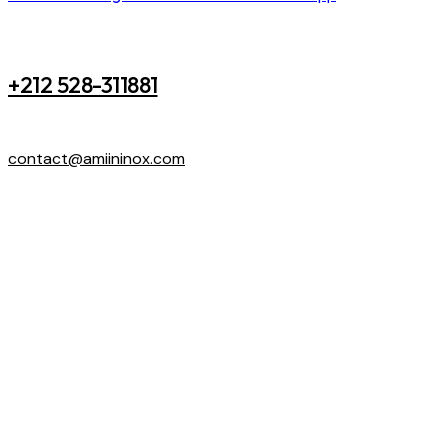
+212 528-311881
contact@amiininox.com