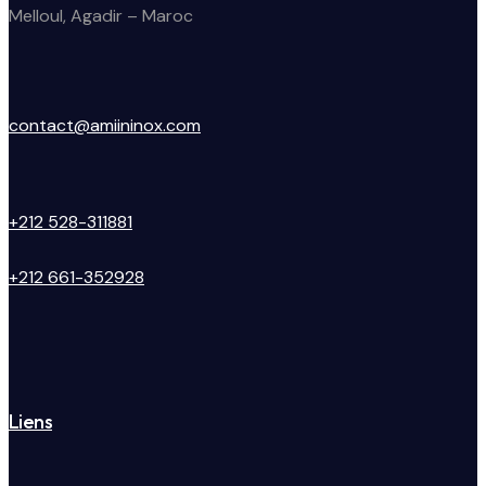
Melloul, Agadir – Maroc
contact@amiininox.com
+212 528-311881
+212 661-352928
Liens